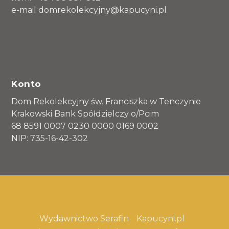
e-mail domrekolekcyjny@kapucyni.pl
Konto
Dom Rekolekcyjny św. Franciszka w Tenczynie
Krakowski Bank Spółdzielczy o/Pcim
68 8591 0007 0230 0000 0169 0002
NIP: 735-16-42-302
Zaprojektowany przez
Elegant Themes
|
Obsługiwane przez
WordPress
Wydawnictwo Serafin
Kapucyni.pl